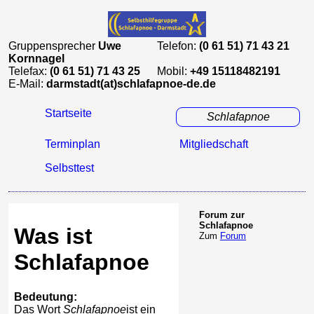
Gruppensprecher
Uwe
Telefon:
(0 61 51) 71 43 21
Kornnagel
Telefax:
(0 61 51) 71 43 25
Mobil:
+49 15118482191
E-Mail:
darmstadt(at)schlafapnoe-de.de
Startseite
Schlafapnoe
Terminplan
Mitgliedschaft
Selbsttest
Forum zur
Schlafapnoe
Was ist
Zum
Forum
Schlafapnoe
Bedeutung:
Das Wort
Schlafapnoe
ist ein