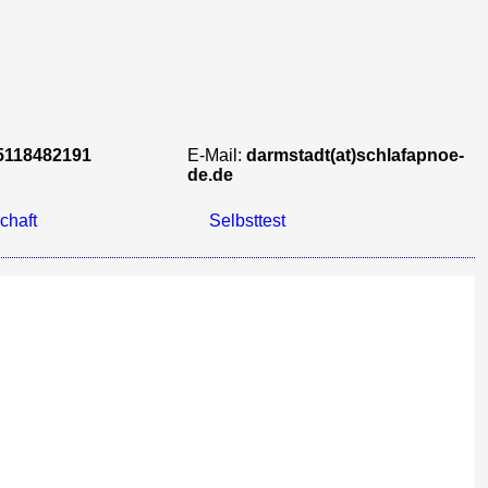
5118482191
E-Mail:
darmstadt(at)schlafapnoe-
de.de
chaft
Selbsttest