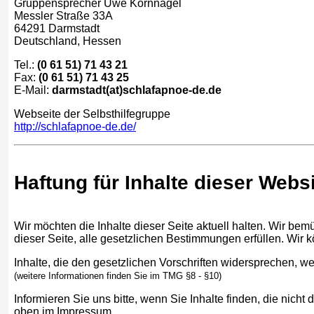
Gruppensprecher Uwe Kornnagel
Messler Straße 33A
64291 Darmstadt
Deutschland, Hessen
Tel.:
(0 61 51) 71 43 21
Fax:
(0 61 51) 71 43 25
E-Mail:
darmstadt(at)schlafapnoe-de.de
Webseite der Selbsthilfegruppe
http://schlafapnoe-de.de/
Haftung für Inhalte dieser Web
Wir möchten die Inhalte dieser Seite aktuell halten. Wir bemü
dieser Seite, alle gesetzlichen Bestimmungen erfüllen. Wir k
Inhalte, die den gesetzlichen Vorschriften widersprechen, we
(weitere Informationen finden Sie im TMG §8 - §10)
Informieren Sie uns bitte, wenn Sie Inhalte finden, die nic
oben im Impressum.